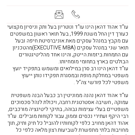
הוסף קו תחתון לקישורים
format_underlined
סמן קישורים
font_download
עו”ד אהוד דהאן הינו עו”ד ונוטריון בעל ותק וניסיון מקצועי
לאפס את כל האפשרויות
כעורך דין החל משנת 1999, בעל תואר ראשון במשפטים
cached
עם מקבץ במנהל עסקים מאת אוניברסיטת חיפה ובעל
תואר שני במנהל עסקים (EXECUTIVE MBA)מהטכניון
עם התמחות ביזמות הייטק, והינו אחד מהליטיגטורים
הבולטים בארץ בתחומי מומחיותו.
עו”ד דהאן הינו רב סרן במילואים ומשמש בתפקיד יועץ
משפטי במחלקת מופת ובמסגרת תפקידו נותן ייעוץ
משפטי לכל פורשי צה”ל .
עו”ד אהוד דהאן נהנה ממוניטין רב כבעל הבנה משפטית
עמוקה , חשיבה אסטרטגית רחבה, ויכולת לנהל סכסוכים
משפטיים בעלי עצימות גבוהה, בתיקי ליטיגציה מורכבים,
רבי היקף ועתירי נכסים וממון, עבור לקוחות מובילים. עו”ד
אהוד דהאן מחויב כלפי לקוחותיו להוביל כל תיק ותיק, תוך
מחויבות בלתי מתפשרת לשביעות רצון מלאה כלפי כל