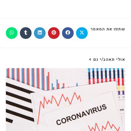
שתפו את המאמר
אולי תאהב/י גם