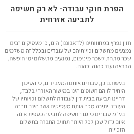
הפרת חוקי עבודה- לא רק חשיפה
הוסף קו תחתון לקישורים
format_underlined
לתביעה אזרחית
סמן קישורים
font_download
לאפס את כל האפשרויות
cached
חזון נפרץ במחוזותינו (לדאבוננו) הינו, כי מעסיקים רבים
נמנעים מתשלום זכויותיהם של עובדים ובכלל זה משלמים
שכר מתחת לשכר מינימום, נמנעים מתשלום ימי חופשה,
הבראה ועוד כהנה וכהנה.
בעשותם כן, סבורים אותם המעבידים, כי הסיכון
היחיד לו הם חשופים הינו במישור האזרחי בלבד,
דהיינו תביעה בבית דין לעבודה לתשלום זכויותיו של
העובד. יתירה מכך אותם מעסיקים אשר הינם חברה
בע"מ סבורים כי גם החשיפה לתביעה כספית אינה
איום גדול שכן לכל היותר תחויב החברה בתשלום
הזכויות.