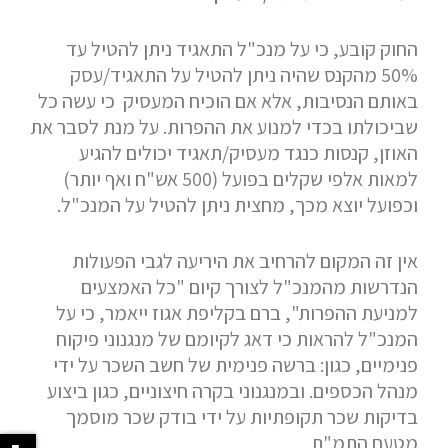
החוק קובע, כי על מנכ"ל התאגיד ניתן להטיל עד
50% מהקנס שהיה ניתן להטיל על התאגיד/עסק
באותם הנסיבות, אלא אם הוכיח המעסיק כי עשה כל
שביכולתו בכדי למנוע את ההפרות. על מנת לסבר את
האוזן, קנסות כנגד מעסיק/תאגיד יכולים להגיע
למאות אלפי שקלים בפועל (500 אש"ח ואף יותר)
וכפועל יוצא מכך, מחצית ניתן להטיל על המנכ"ל.
אין זה המקום להרחיב את היריעה לגבי הפעולות
הנדרשות מהמנכ"ל לצורך קיום "כל האמצעים
למניעת ההפרות", ברם בקליפת אגוז ייאמר, כי על
המנכ"ל להראות כי דאג לקיומם של מנגנוני פיקוח
פנימיים, כגון: ברשה פנימית של חשב השכר על ידי
מנהל הכספים. ובמנגנוני בקרה חיצוניים, כגון ביצוע
בדיקות שכר תקופתיות על ידי בודק שכר מוסמך
מטעם התמ"ת.