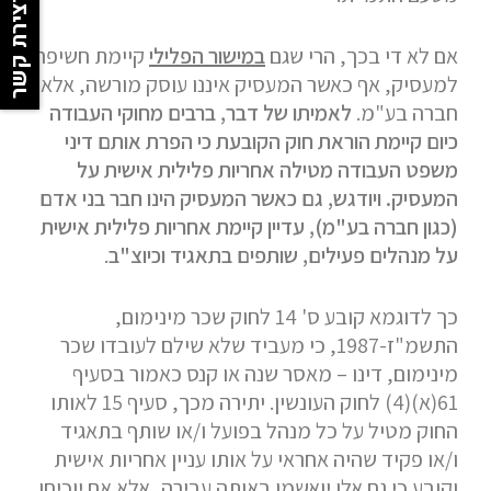
יצירת קשר
אם לא די בכך, הרי שגם
במישור הפלילי
קיימת חשיפה
למעסיק, אף כאשר המעסיק איננו עוסק מורשה, אלא
חברה בע"מ.
לאמיתו של דבר, ברבים מחוקי העבודה
כיום קיימת הוראת חוק הקובעת כי הפרת אותם דיני
משפט העבודה מטילה אחריות פלילית אישית על
המעסיק. ויודגש, גם כאשר המעסיק הינו חבר בני אדם
(כגון חברה בע"מ), עדיין קיימת אחריות פלילית אישית
על מנהלים פעילים, שותפים בתאגיד וכיוצ"ב
.
כך לדוגמא קובע ס' 14 לחוק שכר מינימום,
התשמ"ז-1987, כי מעביד שלא שילם לעובדו שכר
מינימום, דינו – מאסר שנה או קנס כאמור בסעיף
61(א)(4) לחוק העונשין. יתירה מכך, סעיף 15 לאותו
החוק מטיל על כל מנהל בפועל ו/או שותף בתאגיד
ו/או פקיד שהיה אחראי על אותו עניין אחריות אישית
וקובע כי גם אלו יואשמו באותה עבירה, אלא אם יוכיחו